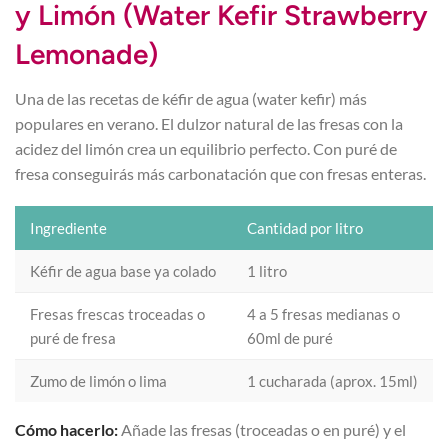
y Limón (Water Kefir Strawberry
Lemonade)
Una de las recetas de kéfir de agua (water kefir) más
populares en verano. El dulzor natural de las fresas con la
acidez del limón crea un equilibrio perfecto. Con puré de
fresa conseguirás más carbonatación que con fresas enteras.
Ingrediente
Cantidad por litro
Kéfir de agua base ya colado
1 litro
Fresas frescas troceadas o
4 a 5 fresas medianas o
puré de fresa
60ml de puré
Zumo de limón o lima
1 cucharada (aprox. 15ml)
Cómo hacerlo:
Añade las fresas (troceadas o en puré) y el