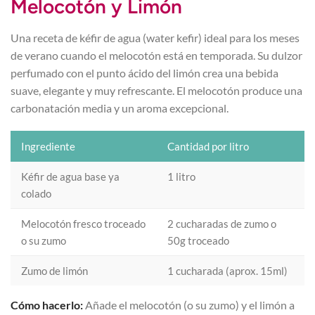
Melocotón y Limón
Una receta de kéfir de agua (water kefir) ideal para los meses
de verano cuando el melocotón está en temporada. Su dulzor
perfumado con el punto ácido del limón crea una bebida
suave, elegante y muy refrescante. El melocotón produce una
carbonatación media y un aroma excepcional.
Ingrediente
Cantidad por litro
Kéfir de agua base ya
1 litro
colado
Melocotón fresco troceado
2 cucharadas de zumo o
o su zumo
50g troceado
Zumo de limón
1 cucharada (aprox. 15ml)
Cómo hacerlo:
Añade el melocotón (o su zumo) y el limón a