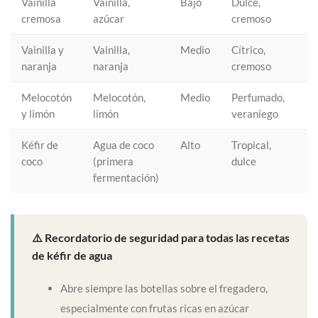
Vainilla
Vainilla,
Bajo
Dulce,
cremosa
azúcar
cremoso
Vainilla y
Vainilla,
Medio
Cítrico,
naranja
naranja
cremoso
Melocotón
Melocotón,
Medio
Perfumado,
y limón
limón
veraniego
Kéfir de
Agua de coco
Alto
Tropical,
coco
(primera
dulce
fermentación)
⚠️ Recordatorio de seguridad para todas las recetas
de kéfir de agua
Abre siempre las botellas sobre el fregadero,
especialmente con frutas ricas en azúcar