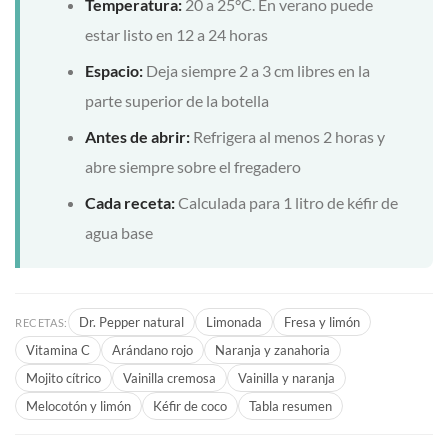
Temperatura:
20 a 25°C. En verano puede
estar listo en 12 a 24 horas
Espacio:
Deja siempre 2 a 3 cm libres en la
parte superior de la botella
Antes de abrir:
Refrigera al menos 2 horas y
abre siempre sobre el fregadero
Cada receta:
Calculada para 1 litro de kéfir de
agua base
Dr. Pepper natural
Limonada
Fresa y limón
RECETAS:
Vitamina C
Arándano rojo
Naranja y zanahoria
Mojito cítrico
Vainilla cremosa
Vainilla y naranja
Melocotón y limón
Kéfir de coco
Tabla resumen