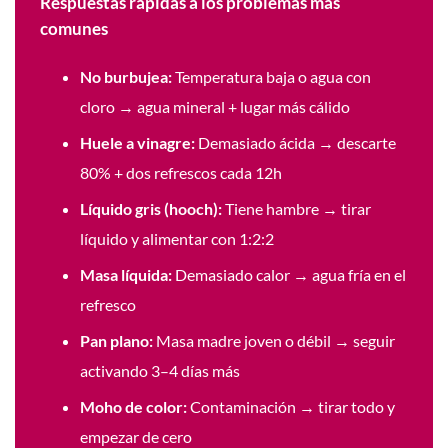
Respuestas rápidas a los problemas más
comunes
No burbujea:
Temperatura baja o agua con
cloro → agua mineral + lugar más cálido
Huele a vinagre:
Demasiado ácida → descarte
80% + dos refrescos cada 12h
Líquido gris (hooch):
Tiene hambre → tirar
líquido y alimentar con 1:2:2
Masa líquida:
Demasiado calor → agua fría en el
refresco
Pan plano:
Masa madre joven o débil → seguir
activando 3–4 días más
Moho de color:
Contaminación → tirar todo y
empezar de cero