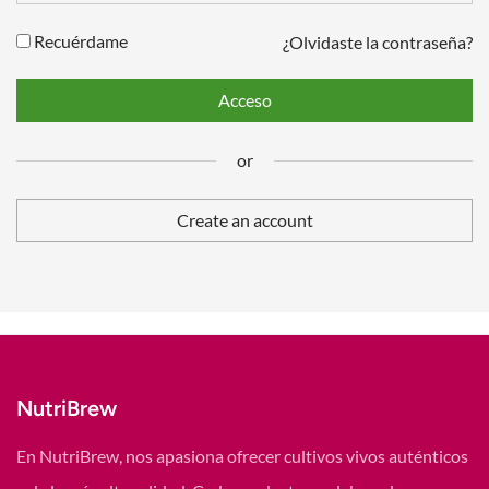
Your personal data will be used to support your experience
Recuérdame
¿Olvidaste la contraseña?
throughout this website, to manage access to your account,
and for other purposes described in our
política de
Acceso
privacidad
.
or
Registrarse
Create an account
or
NutriBrew
En NutriBrew, nos apasiona ofrecer cultivos vivos auténticos